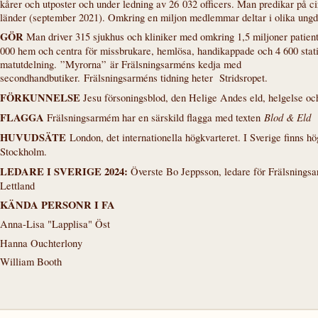
kårer och utposter och under ledning av 26 032 officers. Man predikar på ci
länder (september 2021). Omkring en miljon medlemmar deltar i olika ung
GÖR
Man driver 315 sjukhus och kliniker med omkring 1,5 miljoner patien
000 hem och centra för missbrukare, hemlösa, handikappade och 4 600 stati
matutdelning. ”Myrorna” är Frälsningsarméns kedja med
secondhandbutiker. Frälsningsarméns tidning heter Stridsropet.
FÖRKUNNELSE
Jesu försoningsblod, den Helige Andes eld, helgelse och
FLAGGA
Blod & Eld
Frälsningsarmém har en särskild flagga med texten
HUVUDSÄTE
London, det internationella högkvarteret. I Sverige finns hö
Stockholm.
LEDARE I SVERIGE 2024:
Överste Bo Jeppsson, ledare för Frälsningsa
Lettland
KÄNDA PERSONR I FA
Anna-Lisa "Lapplisa" Öst
Hanna Ouchterlony
William Booth