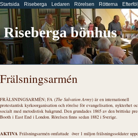
Startsida
Riseberga
Ledaren
Rörelsen
Rötterna
Efterfö
Riseberga bönhus
Frälsningsarmén
The Salvation Army
FRÄLSNINGSARMÉN; FA (
) är en internationell
protestantisk kyrkoorganisation och rörelse för evangelisation, nykterhet o
socialt med metodistisk bakgrund. Den grundades 1865 av den brittiske pr
Booth i East End i London. Rörelsen finns sedan 1882 i Sverige.
AKTIVA
Frälsningsarmén omfattade över 1 miljon frälsningssoldater upp