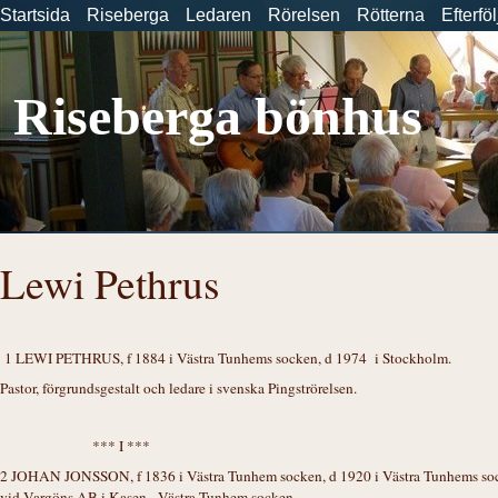
Startsida
Riseberga
Ledaren
Rörelsen
Rötterna
Efterfö
Riseberga bönhus
Lewi Pethrus
1 LEWI PETHRUS, f 1884 i Västra Tunhems socken, d 1974 i Stockholm.
Pastor, förgrundsgestalt och ledare i svenska Pingströrelsen.
*** I ***
2 JOHAN JONSSON, f 1836 i Västra Tunhem socken, d 1920 i Västra Tunhems sock
vid Vargöns AB i Kasen, Västra Tunhem socken.