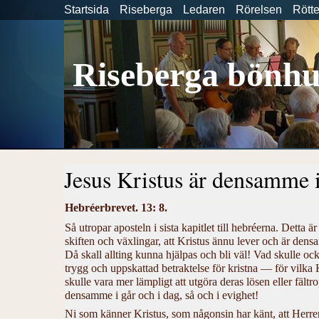
Startsida
Riseberga
Ledaren
Rörelsen
Rött
Riseberga bönhu
Jesus Kristus är densamme i 
Hebréerbrevet. 13: 8.
Så utropar aposteln i sista kapitlet till hebréerna. Detta är 
skiften och växlingar, att Kristus ännu lever och är densa
Då skall allting kunna hjälpas och bli väl! Vad skulle ock
trygg och uppskattad betraktelse för kristna — för vilka K
skulle vara mer lämpligt att utgöra deras lösen eller fältro
densamme i går och i dag, så och i evighet!
Ni som känner Kristus, som någonsin har känt, att Herren