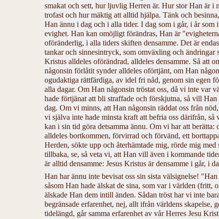
smakat och sett, hur ljuvlig Herren är. Hur stor Han är i
trofast och hur mäktig att alltid hjälpa. Tänk och besinna,
Han ännu i dag och i alla tider. I dag som i går, i år som i 
evighet. Han kan omöjligt förändras, Han är "evighetern
oföränderlig, i alla tiders skiften densamme. Det är endast
tankar och sinnesintryck, som omväxling och ändringar 
Kristus alldeles oförändrad, alldeles densamme. Så att o
någonsin förlåtit synder alldeles oförtjänt, om Han någon
ogudaktiga rättfärdiga, av idel fri nåd, genom sin egen 
alla dagar. Om Han någonsin tröstat oss, då vi inte var vär
hade förtjänat att bli straffade och förskjutna, så vill Han 
dag. Om vi minns, att Han någonsin räddat oss från nöd, 
vi själva inte hade minsta kraft att befria oss därifrån, så
kan i sin tid göra detsamma ännu. Om vi har att berätta:
alldeles bortkommen, förvirrad och förvänd, ett borttapp
Herden, sökte upp och återhämtade mig, rörde mig med s
tillbaka, se, så veta vi, att Han vill även i kommande ti
är alltid densamme: Jesus Kristus är densamme i går, i da
Han har ännu inte bevisat oss sin sista välsignelse! "Han 
såsom Han hade älskat de sina, som var i världen (fritt, of
älskade Han dem intill änden. Sådan tröst har vi inte bara
begränsade erfarenhet, nej, allt ifrån världens skapelse,
tidelängd, går samma erfarenhet av vår Herres Jesu Kristi