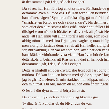
är densamme i går,i dag, så och i evighet!
Då vi ser, hur Han förr tog emot syndare, förlåtande de gr
detsamma även nu med oss. Då Han förr till en beryktad 
hans fötter, säger: "Synderna förlåtas dig, gå med frid";
"smädare, en förföljare och våldsverkare", blir den mest
som efter den allra största nåds erhållande ännu faller i b
tillsägelse om nåd och förlåtelse - då vet vi, att på vår H
ände, att Han ännu vill allting förlåta alla dem, som sök
aldrig tröttnade med sina lärjungars svagheter, utan ideli
men aldrig förkastade dem, vet vi, att Han heller aldrig s
ser, hur välvillig Han var att höra bön, även när den var s
hans kläders vidrörande, veta vi, att Han även hör de kor
detta skola vi betänka, att Kristus än i dag är helt och h
densamme i går, i dag, så och i evighet!
Detta är likafullt en obeskrivligt stor tröst och fast borg,
mörkna. Då kan ännu en kristen med glädje sjunga: "Jag
jag begär! Du, Herre, är min starkhet, min klippa, min 
och min tröst. Du blir, såsom du är, och dina år tar ingen
O Jesu, i ditt dyra namn vi börja än ett år,
Du är vår tillflykt och vårt hopp i dag liksom i går.
Ty dina år förvandlas ej, du bliver den du var,