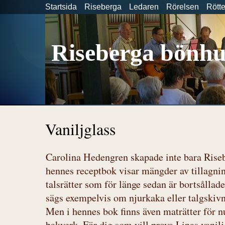
Startsida
Riseberga
Ledaren
Rörelsen
Rött
Riseberga bönhu
Vaniljglass
Carolina Hedengren skapade inte bara Risebe
hennes receptbok visar mängder av tillagni
talsrätter som för länge sedan är bortsållad
sägs exempelvis om njurkaka eller talgskiv
Men i hennes bok finns även maträtter för n
bakverk. För dig som vill prova Linas vanil