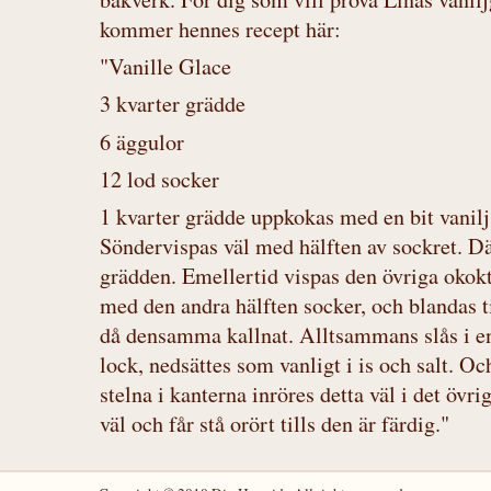
kommer hennes recept här:
"
Vanille Glace
3 kvarter grädde
6 äggulor
12 lod socker
1 kvarter grädde uppkokas med en bit vanilj
Söndervispas väl med hälften av sockret. D
grädden. Emellertid vispas den övriga okok
med den andra hälften socker, och blandas t
då densamma kallnat. Alltsammans slås i e
lock, nedsättes som vanligt i is och salt. O
stelna i kanterna inröres detta väl i det övri
väl och får stå orört tills den är färdig."