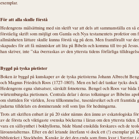
exemplar.
För att alla skulle förstå
Hedengrens målsättning med sin skrift var att dels att sammanställa en så 
förståelig skrift som möjligt om Gamla och Nya testamentets profetior om f
allmänheten lättare skulle kunna förstå sig på dem. Men framförallt var den
skapades för att få människor att lita på Bibeln och komma till tro på Jesus
han skriver, inte ”ska överraskas av den yttersta tidens förfärliga tilldragels
Byggd på tyska pietister
Boken är byggd på kunskaper av de tyska pietisterna Johann Albrecht Beng
och Magnus Friedrich Roos (1727-1803). Men en hel del tankar tycks dock 
Hedengrens egna slutsatser, särskilt fotnoterna. Bengel och Roos var båda
würtemburgska pietismen. Centrala delar i deras tolkningar av Bibelns apo
om sluttiden för världen, Jesu tillkommelse, tusenårsriket och ett framtida 
judarna tilldelats en dominerande roll som ljus för hedningarna.
Trots att skriften enbart är på 20 sidor nämns den ännu av eskatologiska för
av de första och viktigaste svenska böckerna i läran om den yttersta tiden.
vara en sällsynthet i bokhyllorna, både bland enskilda forskares och de teol
läroanstalternas. Efter en del letande återfann vi dock ett (!) exemplar på 
biblioteket i Stockholm. Kanske är det den enda som finns kvar i Sverige i 