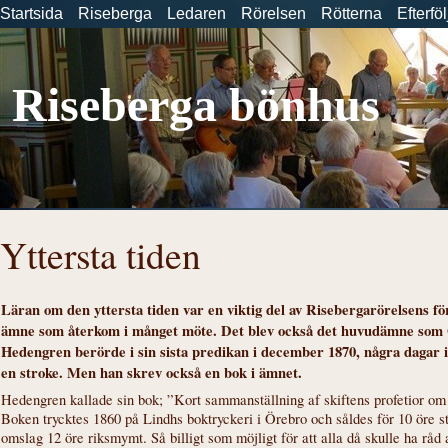
Startsida
Riseberga
Ledaren
Rörelsen
Rötterna
Efterfö
Riseberga bönhus
Yttersta tiden
Läran om den yttersta tiden var en viktig del av Risebergarörelsens fö
ämne som återkom i månget möte. Det blev också det huvudämne som 
Hedengren berörde i sin sista predikan i december 1870, några dagar i
en stroke. Men han skrev också en bok i ämnet.
Hedengren kallade sin bok; ”Kort sammanställning af skiftens profetior om
Boken trycktes 1860 på Lindhs boktryckeri i Örebro och såldes för 10 öre s
omslag 12 öre riksmymt. Så billigt som möjligt för att alla då skulle ha råd a