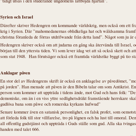
”tidigt utsås i den studerande ungdomens lättböjda hjärtan”.
Syrien och Israel
Därefter skriver Hedengren om kommande världskrig, men också om ett fr
krig i Syrien. Där ”mahomedanernas oblidkeliga hat och wåldsamma framf
christna föranleda de förras utdrifwande från detta land”. Något som ju är 
Hedengren skriver också om att judarna en gång ska återvända till Israel, oc
början till den yttersta tiden. Vi som lever idag vet att så också skett och at
som stat 1948. Han förutsäger också ett framtida världsrike byggt på tio sta
Anklagar påven
En stor del av Hedengrens skrift är också en anklagelse av påvedömet, ”mo
på jorden”. Han menade att påven är den Bibeln talar om som Antikrist. En 
person som kommer att uppträda i tidens ände, mot Gud och hans folk: ”De
demoniske, om än i en viss yttre sedlighetsdräkt framstående herrskare skal
gudlösa bana som påwe och romerska kyrkans hufwud”
Senare kommer även en satanisk personlighet, en falsk profet, som oemots
att förleda folk till stor villfarelse, tro på lögnen och ha lust till omoral. D
all offentlig gudstjänst och uppträda i Guds ställe som gud. Alla ska tvingas
handen med talet 666.