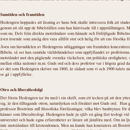
Samtiden och framtiden
Hedengren hoppades att läsning av hans bok skulle intressera folk att stude
genom att slå upp de bibelställen som han hänvisade till i uppställningen. 
som nu. Dels från direkta motståndare som hånade och förlöjligade Bibelns
även troende som ansåg den vara alltför stor och helig för att ens försöka fö
Även om huvuddelen av Hedengrens utläggningar om framtiden koncentrerar
Bibeln, så ser han samtida världshändelser som uppfyllandet av profetiorn
motståndet mot den pågående svenska väckelsen, om politiska oroligheter, s
mellan olika nationer m.m. Guds ord och dess profetior var i högsta grad d
av det som Hedengren skriver om 1860, är sådant som vi och 1900-talets mä
se gå i uppfyllelse.
Otro och liberalteololgi
Det första Hedengren tar itu med i sin skrift, som ett tecken på att den ytte
sig, är den tilltagande otron, naturdyrkan och föraktet mot Guds ord. Han 
professor Boströms mfl filosofiska föreläsningar, vilka blev banbrytare för 
känner som liberalteologi. Hedengren hade ju själv en gång läst teologi vi
universitet och hade egna erfarenheter av lärare att jämföra med. Om än 
inte motståndare till kristendomen. Men nu kunde han konstatera att Boströ