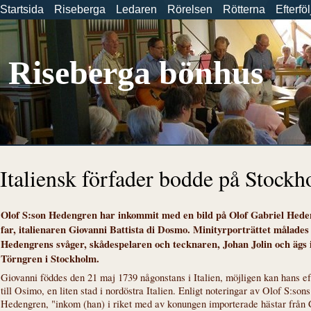
Startsida
Riseberga
Ledaren
Rörelsen
Rötterna
Efterfö
Riseberga bönhus
Italiensk förfader bodde på Stockh
Olof S:son Hedengren har inkommit med en bild på Olof Gabriel Hed
far, italienaren Giovanni Battista di Dosmo. Minityrporträttet målades
Hedengrens svåger, skådespelaren och tecknaren, Johan Jolin och ägs 
Törngren i Stockholm.
Giovanni föddes den 21 maj 1739 någonstans i Italien, möjligen kan hans e
till Osimo, en liten stad i nordöstra Italien. Enligt noteringar av Olof S:sons
Hedengren, "inkom (han) i riket med av konungen importerade hästar från C