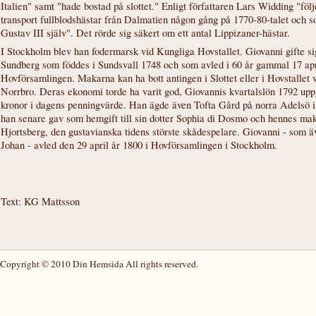
Italien" samt "hade bostad på slottet." Enligt författaren Lars Widding "fö
transport fullblodshästar från Dalmatien någon gång på 1770-80-talet och 
Gustav III själv". Det rörde sig säkert om ett antal Lippizaner-hästar.
I Stockholm blev han fodermarsk vid Kungliga Hovstallet. Giovanni gifte s
Sundberg som föddes i Sundsvall 1748 och som avled i 60 år gammal 17 apr
Hovförsamlingen. Makarna kan ha bott antingen i Slottet eller i Hovstallet
Norrbro. Deras ekonomi torde ha varit god, Giovannis kvartalslön 1792 uppg
kronor i dagens penningvärde. Han ägde även Tofta Gård på norra Adelsö
han senare gav som hemgift till sin dotter Sophia di Dosmo och hennes ma
Hjortsberg, den gustavianska tidens störste skådespelare. Giovanni - som ä
Johan - avled den 29 april år 1800 i Hovförsamlingen i Stockholm.
Text: KG Mattsson
Copyright © 2010 Din Hemsida All rights reserved.