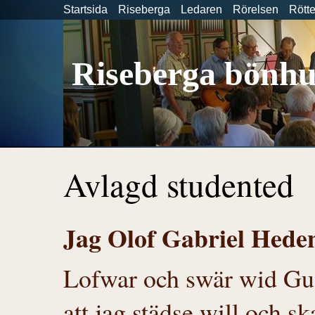
Startsida
Riseberga
Ledaren
Rörelsen
Rött
Riseberga bönhu
Avlagd studented
Jag Olof Gabriel Hede
Lofwar och swär wid Gu
att jag städse will och s