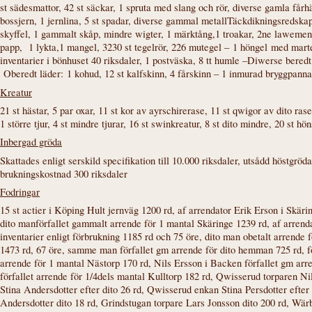
st sädesmattor, 42 st säckar, 1 spruta med slang och rör, diverse gamla fårhäc
bossjern, 1 jernlina, 5 st spadar, diverse gammal metall
Täckdikningsredska
skyffel, 1 gammalt skåp, mindre wigter, 1 märktång,1 troakar, 2ne lawements
papp, 1 lykta,1 mangel, 3230 st tegelrör, 226 mutegel –
1 höngel
med marter
inventarier i bönhuset 40 riksdaler, 1 postväska, 8 tt humle –
Diwerse beredt 
Oberedt läder:
1 kohud, 12 st kalfskinn, 4 fårskinn – 1 inmurad bryggpan
Kreatur
21 st hästar, 5 par oxar, 11 st kor av ayrschirerase, 11 st qwigor av dito ras
1 större tjur, 4 st mindre tjurar, 16 st swinkreatur, 8 st dito mindre, 20 st h
Inbergad gröda
Skattades enligt serskild specifikation till 10.000 riksdaler, utsådd höstgrö
brukningskostnad 300 riksdaler
Fodringar
15 st actier i Köping Hult jernväg 1200 rd, af arrendator Erik Erson i Skäri
dito manförfallet gammalt arrende för 1 mantal Skäringe 1239 rd, af arren
inventarier enligt förbrukning 1185 rd och 75 öre, dito man obetalt arrende
1473 rd, 67 öre, samme man förfallet gm arrende för dito hemman 725 rd, f
arrende för 1 mantal Nästorp 170 rd, Nils Ersson i Backen förfallet gm arr
förfallet arrende för 1/4dels mantal Kulltorp 182 rd, Qwisserud torparen N
Stina Andersdotter efter dito 26 rd, Qwisserud enkan Stina Persdotter efter
Andersdotter dito 18 rd, Grindstugan torpare Lars Jonsson dito 200 rd, Wär