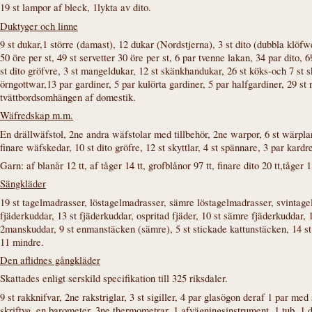
19 st lampor af bleck, 1lykta av dito.
Duktyger och linne
9 st dukar,1 större (damast), 12 dukar (Nordstjerna), 3 st dito (dubbla klöfwe
50 öre per st, 49 st servetter 30 öre per st, 6 par tvenne lakan, 34 par dito,
st dito gröfvre, 3 st mangeldukar, 12 st skänkhandukar, 26 st köks-och 7 st s
örngottwar,13 par gardiner, 5 par kulörta gardiner, 5 par halfgardiner, 29 s
tvättbordsomhängen af domestik.
Wäfredskap m.m.
En drällwäfstol, 2ne andra wäfstolar med tillbehör, 2ne warpor, 6 st wärplar,
finare wäfskedar, 10 st dito gröfre, 12 st skyttlar, 4 st spännare, 3 par kardr
Garn: af blanår 12 tt, af tåger 14 tt, grofblånor 97 tt, finare dito 20 tt,tåger 1
Sängkläder
19 st tagelmadrasser, löstagelmadrasser, sämre löstagelmadrasser, svintagelm
fjäderkuddar, 13 st fjäderkuddar, ospritad fjäder, 10 st sämre fjäderkuddar, 
2manskuddar, 9 st enmanstäcken (sämre), 5 st stickade kattunstäcken, 14 st b
11 mindre.
Den aflidnes gångkläder
Skattades enligt serskild specifikation till 325 riksdaler.
9 st rakknifvar, 2ne rakstriglar, 3 st sigiller, 4 par glasögon deraf 1 par med 
skriftyg, en barometer, 3ne thermometrar, 1 afvägningsinstrument, 1 tub, 1 d