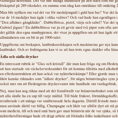
välbärgad herreman. Det var inte många människor på den tiden som bar gul
löskapital på 289 riksdaler, en summa som idag kan omräknas till omkring 2
Man blir nyfiken om vad det var för medaljongnål i guld han bar? Var det 
var de 14 medaljer han ägde i olika valörer? Och vad hade han egentligen i
”Den aflidnes gångkläder”. Dubbelbössa, pistol, värja och sabel? Var det sp
Gabriel jägare? En dubbelbössa var ju ett gevär med två pipor som ofta an
det gällde den egna munhygienen, det visar ju uppgiften om att han ägde ett t
allmänheten ens en bit in på 1900-talet.
Uppgifterna om boskapen, lantbruksredskapen och maskinerna ger nya kuns
lantbruket. Och av fodringarna kan vi se att han trots egna skulder ofta lånade
Ädla och oädla drycker
En intressant rubrik är ”Glas och kristall” där man kan fråga sig om Hede
att han startade sin väckelseverksamhet för att komma tillrätta med alkohol
en efterkonstruktion att han också var nykterhetskämpe? Eller gjorde man s
likör kanske räknades som ”ädlare drycker”, för några brännvinsglas syns j
också mer om att Hedengrens dryckesvanor inte handlade om vardagsbruk, u
Nej, man kan nog räkna med att det framförallt var brännvinsbruket som ställ
att alla skulle ha en sup till varje måltid. Till både frukost, förmiddagskaff
resulterade i att många var småberusade hela dagarna. Därtill festade ma
man använde därtil var billig. Champagne och likör var alltför dyrt att stå
som medicin, till och med små barn gav man brännvin när de var sjuka, så til
nykterhetsföreningar hade ett drygt arbete att förändra folks tankebanor och