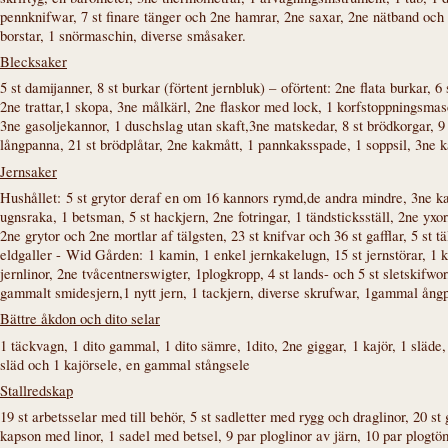
pennknifwar, 7 st finare tänger och 2ne hamrar, 2ne saxar, 2ne nätband och 1
borstar, 1 snörmaschin, diverse småsaker.
Blecksaker
5 st damijanner, 8 st burkar (förtent jernbluk) –
oförtent
: 2ne flata burkar, 6
2ne trattar,1 skopa, 3ne målkärl, 2ne flaskor med lock, 1 korfstoppningsmas
3ne gasoljekannor, 1 duschslag utan skaft,3ne matskedar, 8 st brödkorgar, 9 s
långpanna, 21 st brödplåtar, 2ne kakmått, 1 pannkaksspade, 1 soppsil, 3ne k
Jernsaker
Hushållet:
5 st grytor deraf en om 16 kannors rymd,de andra mindre, 3ne kast
ugnsraka, 1 betsman, 5 st hackjern, 2ne fotringar, 1 tändsticksställ, 2ne yxo
2ne grytor och 2ne mortlar af tälgsten, 23 st knifvar och 36 st gafflar, 5 st tä
eldgaller -
Wid Gården:
1 kamin, 1 enkel jernkakelugn, 15 st jernstörar, 1 k
jernlinor, 2ne tvåcentnerswigter, 1plogkropp, 4 st lands- och 5 st sletskifwor,
gammalt smidesjern,1 nytt jern, 1 tackjern, diverse skrufwar, 1gammal ån
Bättre åkdon och dito selar
1 täckvagn, 1 dito gammal, 1 dito sämre, 1dito, 2ne giggar, 1 kajör, 1 släde, 
släd och 1 kajörsele, en gammal stångsele
Stallredskap
19 st arbetsselar med till behör, 5 st sadletter med rygg och draglinor, 20 s
kapson med linor, 1 sadel med betsel, 9 par ploglinor av järn, 10 par plogtöm