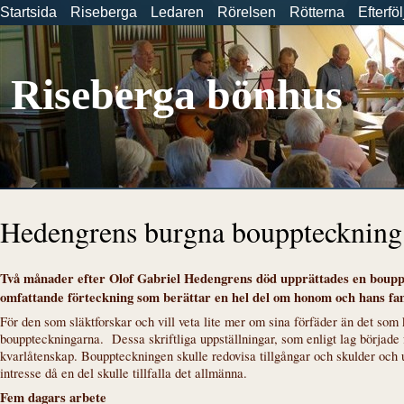
Startsida
Riseberga
Ledaren
Rörelsen
Rötterna
Efterfö
Riseberga bönhus
Hedengrens burgna bouppteckning
Två månader efter Olof Gabriel Hedengrens död upprättades en bouppt
omfattande förteckning som berättar en hel del om honom och hans fam
För den som släktforskar och vill veta lite mer om sina förfäder än det som 
bouppteckningarna. Dessa skriftliga uppställningar, som enligt lag började
kvarlåtenskap. Bouppteckningen skulle redovisa tillgångar och skulder oc
intresse då en del skulle tillfalla det allmänna.
Fem dagars arbete