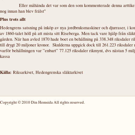
Eller måhända det var som den som kommenterade de
nog innan han blev frälst"
Plus trots allt
Hedengrens satsning på inköp av nya jordbruksmaskiner och djurraser, i kom
av 1860-talet höll på att mista sitt Riseberga. Men tack vare hjälp från sl
gården. När han avled 1870 hade boet en behållning på 338.348 riksdaler ri
till drygt 20 miljoner kronor. Skulderna uppgick dock till 261.223 riksdaler
varför behållningen var ”enbart” 77.125 riksdaler rikmynt, dvs nästan 5 mi
kassa
Källa:
Riksarkivet, Hedengrenska släktarkivet
Copyright © 2010 Din Hemsida All rights reserved.