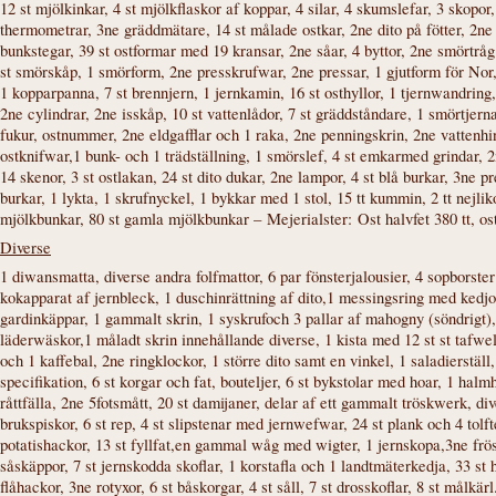
12 st mjölkinkar, 4 st mjölkflaskor af koppar, 4 silar, 4 skumslefar, 3 skopor
thermometrar, 3ne gräddmätare, 14 st målade ostkar, 2ne dito på fötter, 2ne
bunkstegar, 39 st ostformar med 19 kransar, 2ne såar, 4 byttor, 2ne smörtråg
st smörskåp, 1 smörform, 2ne presskrufwar, 2ne pressar, 1 gjutform för N
or
1 kopparpanna, 7 st brennjern, 1 jernkamin, 16 st osthyllor, 1 tjernwandring
2ne cylindrar, 2ne isskåp, 10 st vattenlådor, 7 st gräddståndare, 1 smörtjerna
fukur, ostnummer, 2ne eldgafflar och 1 raka, 2ne penningskrin, 2ne vattenhi
ostknifwar,1 bunk- och 1 trädställning, 1 smörslef, 4 st emkarmed grindar, 2n
14 skenor, 3 st ostlakan, 24 st dito dukar, 2ne lampor, 4 st blå burkar, 3ne 
burkar, 1 lykta, 1 skrufnyckel, 1 bykkar med 1 stol, 15 tt kummin, 2 tt nejlik
mjölkbunkar, 80 st gamla mjölkbunkar –
Mejerialster:
Ost halvfet 380 tt, o
Diverse
1 diwansmatta, diverse andra folfmattor, 6 par fönsterjalousier, 4 sopborster 
kokapparat af jernbleck, 1 duschinrättning af dito,1 messingsring med kedjor,
gardinkäppar, 1 gammalt skrin, 1 syskrufoch 3 pallar af mahogny (söndrigt),
läderwäskor,1 måladt skrin innehållande diverse, 1 kista med 12 st st tafwel
och 1 kaffebal, 2ne ringklockor, 1 större dito samt en vinkel, 1 saladierställ
specifikation, 6 st korgar och fat, bouteljer, 6 st bykstolar med hoar, 1 hal
råttfälla, 2ne 5fotsmått, 20 st damijaner, delar af ett gammalt tröskwerk, di
brukspiskor, 6 st rep, 4 st slipstenar med jernwefwar, 24 st plank och 4 tolft
potatishackor, 13 st fyllfat,en gammal wåg med wigter, 1 jernskopa,3ne frösål
såskäppor, 7 st jernskodda skoflar, 1 korstafla och 1 landtmäterkedja, 33 st h
flåhackor, 3ne rotyxor, 6 st båskorgar, 4 st såll, 7 st drosskoflar, 8 st må