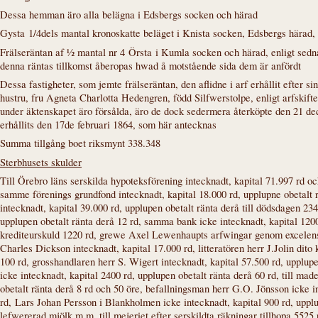
Dessa hemman äro alla belägna i Edsbergs socken och härad
Gysta
1/4dels mantal kronoskatte beläget i Knista socken, Edsbergs härad, 
Frälseräntan af ½ mantal nr 4
Örsta
i Kumla socken och härad, enligt sednas
denna räntas tillkomst åberopas hwad å motstående sida dem är anfördt
Dessa fastigheter, som jemte frälseräntan, den aflidne i arf erhållit efter 
hustru, fru Agneta Charlotta Hedengren, född Silfwerstolpe, enligt arfskift
under äktenskapet äro försålda, äro de dock sedermera återköpte den 21 de
erhållits den 17de februari 1864, som här antecknas
Summa tillgång boet riksmynt 338.348
Sterbhusets skulder
Till Örebro läns serskilda hypoteksförening intecknadt, kapital 71.997 rd oc
samme förenings grundfond intecknadt, kapital 18.000 rd, upplupne obetalt 
intecknadt, kapital 39.000 rd, upplupen obetalt ränta derå till dödsdagen 23
upplupen obetalt ränta derå 12 rd, samma bank icke intecknadt, kapital 120
krediteurskuld 1220 rd, grewe Axel Lewenhaupts arfwingar genom excelense
Charles Dickson intecknadt, kapital 17.000 rd, litteratören herr J.Jolin dito
100 rd, grosshandlaren herr S. Wigert intecknadt, kapital 57.500 rd, upplup
icke intecknadt, kapital 2400 rd, upplupen obetalt ränta derå 60 rd, till ma
obetalt ränta derå 8 rd och 50 öre, befallningsman herr G.O. Jönsson icke i
rd, Lars Johan Persson i Blankholmen icke intecknadt, kapital 900 rd, uppl
lefwererad mjölk m.m. till mejeriet efter serskildta räkningar tillhopa 552