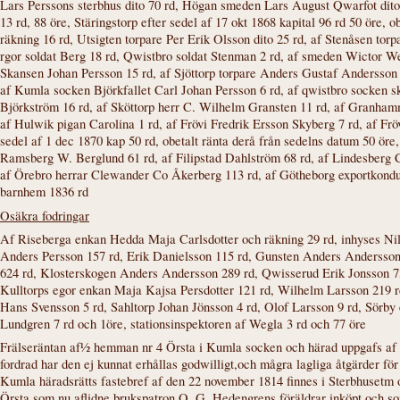
Lars Perssons sterbhus dito 70 rd, Högan smeden Lars August Qwarfot dito
13 rd, 88 öre, Stäringstorp efter sedel af 17 okt 1868 kapital 96 rd 50 öre, 
räkning 16 rd, Utsigten torpare Per Erik Olsson dito 25 rd, af Stenåsen tor
rgor soldat Berg 18 rd, Qwistbro soldat Stenman 2 rd, af smeden Wictor We
Skansen Johan Persson 15 rd, af Sjöttorp torpare Anders Gustaf Andersson
af Kumla socken Björkfallet Carl Johan Persson 6 rd, af qwistbro socken 
Björkström 16 rd, af Sköttorp herr C. Wilhelm Gransten 11 rd, af Granhamm
af Hulwik pigan Carolina 1 rd, af Frövi Fredrik Ersson Skyberg 7 rd, af Frö
sedel af 1 dec 1870 kap 50 rd, obetalt ränta derå från sedelns datum 50 öre
Ramsberg W. Berglund 61 rd, af Filipstad Dahlström 68 rd, af Lindesberg 
af Örebro herrar Clewander Co Åkerberg 113 rd, af Götheborg exportkonduk
barnhem 1836 rd
Osäkra fodringar
Af Riseberga enkan Hedda Maja Carlsdotter och räkning 29 rd, inhyses Ni
Anders Persson 157 rd, Erik Danielsson 115 rd, Gunsten Anders Andersson 
624 rd, Klosterskogen Anders Andersson 289 rd, Qwisserud Erik Jonsson 73
Kulltorps egor enkan Maja Kajsa Persdotter 121 rd, Wilhelm Larsson 219 r
Hans Svensson 5 rd, Sahltorp Johan Jönsson 4 rd, Olof Larsson 9 rd, Sörby 
Lundgren 7 rd och 1öre, stationsinspektoren af Wegla 3 rd och 77 öre
Frälseräntan af½ hemman nr 4 Örsta i Kumla socken och härad uppgafs af st
fordrad har den ej kunnat erhållas godwilligt,och mågra lagliga åtgärder f
Kumla häradsrätts fastebref af den 22 november 1814 finnes i Sterbhusetm 
Örsta som nu aflidne brukspatron O. G. Hedengrens föräldrar inköpt och som