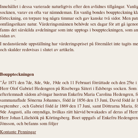
Innehållet i dessa varierade naturligtvis efter den avlidnes tillgångar. Van
socknen, varav en ofta var nämndeman. En vanlig bondes bouppteckning kla
förteckning, en torpare tog några timmar och gav kanske två sidor. Men pa
omfångsrikare natur. Värderingsmännen behövde sex dagar för att gå igenom
fanns det särskilda avdelningar som inte upptogs i bouppteckningen, som an
sidan av.
I nedanstående uppställning har värderingspriset på föremålet inte tagits me
och skulder redovisas i slutet av artikeln.
Bouppteckningen
”År 1871 den 7de, 8de, 9de, 19de och 11 Februari förrättade och den 25te
Herr Olof Gabriel Hedengren på Riseberga Säteri i Edsbergs socken. Som a
efterlemnadt sådom afvingar hustrun Enkefru Maria Carolina Hedengren, f
sammanaflade Sönerna Johannes, född år 1856 den 13 Juni, David född år 18
september , och Gabriel född år 1869 den 17 Juni, samt Döttrarna Maria, fö
9de Augusti, alla omyndiga, hvilkas rätt härvid bewakades af deras af 
Herr Johan Liliehöök på Körtingsberg. Boet uppgafs af Enkefru Hedengren,
Jönsson, och befanns som följer
Kontante Penningar