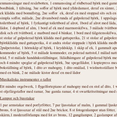
enmanssängar med resårbotten, 1 enmanssäng af rödbetsad björk med gammal
bordbänk, 1 tältsäng, 3ne soffor af björk med ylldedamast, deraf en sämre, 2
ek klädda med bomullstyg, 2ne soffor ek, deraf en med stoppad sits och e
simpla soffor, målade, 2ne divansbord runda af gulpolerad björk, 1 uppslagsb
toilettbord af björk, 1 fyrkantigt toilettbord af alrot, 1bord af alrot med låd
lådor, 1 dopbord af alm, 1 bord af ek med marmorskifwa, 3 målade tvättbord,
disk och ett tvättbord, e matbord med 4 bänkar, 1 bord med tälgstensskifwa,
st stolar af gulpolerad björk klädda med guttaperika, 21 st stolar af gulpoler
björkklädda med guttaperika, 4 st andra stolar stoppade i björk klädda medb
2pulpetstolar, 1 hörnskåp af björk, 1 kryddskåp, 1 skåp af ek, 1 gammalt ap
kommoder af björk, 5 st målade kommoder, en polerad nattstol,1 målad nattsto
träd, 5 st målade handduksställningar, 1klädhämgare af gulpolerad björk med 
och 4 mindre speglar af gulpolerad björk, 3ne spegellådor, 1 kopiepress me
bokställning af björk, 1 dito av mahogny, 1 dito omålad, 1 wiolnotsställare
med en bänk, 2 ne målade kistor deraf en med lådor
Musikaliska instrumenter o taflor
Ett mindre orgelwerk, 1 flygelfortepiano af mahogny med en stol af dito, 1 w
st oljefärgstaflor med ramar, 3ne gamla ramar, 4 st swartkritsritningar med
Lampor och ljusstakar
1 par armstakar med porfyrfötter, 7 par ljusstakar af malm, 1 gammal ljuskr
brons, 6 st ljussaxar af stål med 2ne brickor, 8 st fotogenlampor utan fötter
skärm,1 moderatförlampa med fot av brons, 12 gungilampor, 2 gaslampor a