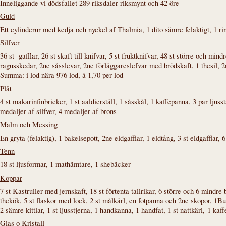
Inneliggande vi dödsfallet 289 riksdaler riksmynt och 42 öre
Guld
Ett cylinderur med kedja och nyckel af Thalmia, 1 dito sämre felaktigt, 1 r
Silfver
36 st gafflar, 26 st skaft till knifvar, 5 st fruktknifvar, 48 st större och mi
ragusskedar, 2ne såsslevar, 2ne förläggareslefvar med brödskaft, 1 thesil, 
Summa: i lod nära 976 lod, á 1,70 per lod
Plåt
4 st makarinfinbricker, 1 st aaldierställ, 1 såsskål, 1 kaffepanna, 3 par ljuss
medaljer af silfver, 4 medaljer af brons
Malm och Messing
En gryta (felaktig), 1 bakelsepott, 2ne eldgafflar, 1 eldtång, 3 st eldgafflar, 6
Tenn
18 st ljusformar, 1 mathämtare, 1 shebäcker
Koppar
7 st Kastruller med jernskaft, 18 st förtenta tallrikar, 6 större och 6 mindre
thekök, 5 st flaskor med lock, 2 st målkärl, en fotpanna och 2ne skopor, 1Bu
2 sämre kittlar, 1 st ljusstjerna, 1 handkanna, 1 handfat, 1 st nattkärl, 1 
Glas o Kristall