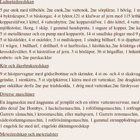
Ladugårdsredskap
5 par oxok med tillbehör, 2ne enok,2ne vattenok, 2ne sörplårar, 1 hövåg, 1 m
4 byktskrapor,3 st båskorgar, 4 st lyktor,121 st klafwar af jern med 115 leth
kopparstäfvor,1 kittel, 4 vattenbyttor, 2ne kopparstäfvor, 1 dito kittel, 4 vat
mjölkstolar, 1korg, 1 skåp, 1 gammal handspruta, 1 sugare af koppar, 2ne ka
5 st metallkranar och en pump med kopparrör, 14 st smallska plogar med 9 p
5 st hästårlder, 4 st oxårlder, 3 st mullskopor, 1 söndrig billharf, 6 st djup
11 wågor, 1 bullharf, 1 drillharf, 6 st harftisslas,1 hästhäcka,2ne felaktiga 
krosskilsvälter, 8 st hästräfsor af jern, 3 st hösläpor, 36 st högafflar, 1 hökn
enbets- och 2ne parskacklar
Kör och åkerbruksredskap
9 st hästparvagnar med gödselbottnar och skrindor, 4 st ox- och 4 st skakv
grindar, 1 stenkärra, 5 st stjelpkärror,1 kärra med ett vattenkar, 2ne dragk
par oxkälkar derfa 2ne par trädskodda, 1 drög med vattenkar,2ne färdryssar
Diverse maschiner
En ångmaskin med ångpanna af jernplåt och en större vattenreservoar, med a
dito deraf 2ne Hornbys, 1 hackelsemaschin, 1 rofrifningsmaschin, 1 rotfru
Garrets såmachin,1 krossmaschin, eller maltqvarn, 1 Garrets rensmaschin, 
sädestorkningsmaschin, 1 rotfrösåningsmaschin, 1 gammal stenuppfodrings
1 engelsk lie med ärf, engelskt diktningsredskap
Mejeriredskap och mejerialster