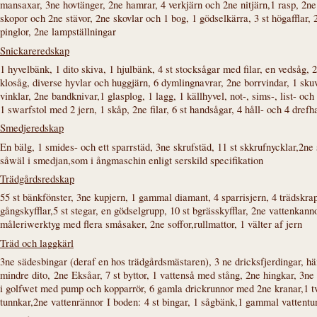
mansaxar, 3ne hovtänger, 2ne hamrar, 4 verkjärn och 2ne nitjärn,1 rasp, 2ne
skopor och 2ne stävor, 2ne skovlar och 1 bog, 1 gödselkärra, 3 st högafflar, 
pinglor, 2ne lampställningar
Snickareredskap
1 hyvelbänk, 1 dito skiva, 1 hjulbänk, 4 st stocksågar med filar, en vedsåg,
klosåg, diverse hyvlar och huggjärn, 6 dymlingnavrar, 2ne borrvindar, 1 skuv
vinklar, 2ne bandknivar,1 glasplog, 1 lagg, 1 källhyvel, not-, sims-, list- oc
1 swarfstol med 2 jern, 1 skåp, 2ne filar, 6 st handsågar, 4 håll- och 4 dre
Smedjeredskap
En bälg, 1 smides- och ett sparrstäd, 3ne skrufstäd, 11 st skkrufnycklar,2ne
såwäl i smedjan,som i ångmaschin enligt serskild specifikation
Trädgårdsredskap
55 st bänkfönster, 3ne kupjern, 1 gammal diamant, 4 sparrisjern, 4 trädskrapo
gångskyfflar,5 st stegar, en gödselgrupp, 10 st bgrässkyfflar, 2ne vattenkann
måleriwerktyg med flera småsaker, 2ne soffor,rullmattor, 1 välter af jern
Träd och laggkärl
3ne sädesbingar (deraf en hos trädgårdsmästaren), 3 ne dricksfjerdingar, hä
mindre dito, 2ne Eksåar, 7 st byttor, 1 vattenså med stång, 2ne hingkar, 3ne
i golfwet med pump och kopparrör, 6 gamla drickrunnor med 2ne kranar,1 tv
tunnkar,2ne vattenrännor
I boden:
4 st bingar, 1 sågbänk,1 gammal vattentu