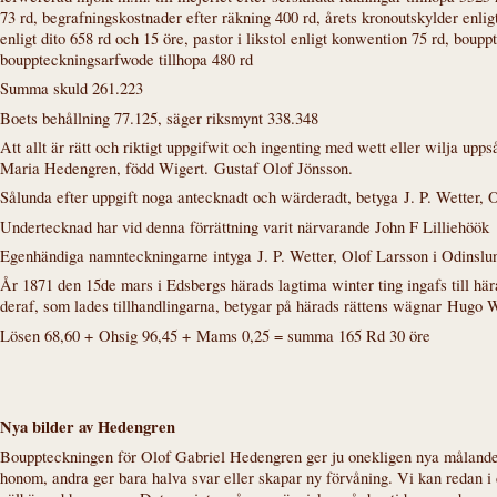
73 rd, begrafningskostnader efter räkning 400 rd, årets kronoutskylder enl
enligt dito 658 rd och 15 öre, pastor i likstol enligt konwention 75 rd, bou
bouppteckningsarfwode tillhopa 480 rd
Summa skuld 261.223
Boets behållning 77.125
, säger riksmynt 338.348
Att allt är rätt och riktigt uppgifwit och ingenting med wett eller wilja upp
Maria Hedengren, född Wigert. Gustaf Olof Jönsson.
Sålunda efter uppgift noga antecknadt och wärderadt, betyga J. P. Wetter
Undertecknad har vid denna förrättning varit närvarande John F Lilliehöök
Egenhändiga namnteckningarne intyga J. P. Wetter, Olof Larsson i Odinslu
År 1871 den 15de mars i Edsbergs härads lagtima winter ting ingafs till här
deraf, som lades tillhandlingarna, betygar på härads rättens wägnar Hugo
Lösen 68,60 + Ohsig 96,45 + Mams 0,25 = summa 165 Rd 30 öre
Nya bilder av Hedengren
Bouppteckningen för Olof Gabriel Hedengren ger ju onekligen nya målande
honom, andra ger bara halva svar eller skapar ny förvåning. Vi kan redan i 