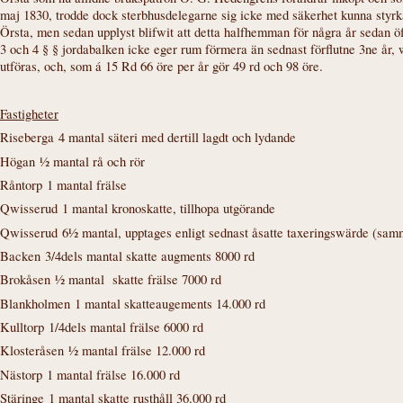
maj 1830, trodde dock sterbhusdelegarne sig icke med säkerhet kunna styr
Örsta, men sedan upplyst blifwit att detta halfhemman för några år sedan öf
3 och 4 § § jordabalken icke eger rum förmera än sednast förflutne 3ne år,
utföras, och, som á 15 Rd 66 öre per år gör 49 rd och 98 öre.
Fastigheter
Riseberga
4 mantal säteri med dertill lagdt och lydande
Högan
½ mantal rå och rör
Råntorp
1 mantal frälse
Qwisserud
1 mantal kronoskatte, tillhopa utgörande
Qwisserud
6½ mantal, upptages enligt sednast åsatte taxeringswärde (sam
Backen
3/4dels mantal skatte augments 8000 rd
Brokåsen
½ mantal skatte frälse 7000 rd
Blankholmen
1 mantal skatteaugements 14.000 rd
Kulltorp
1/4dels mantal frälse 6000 rd
Klosteråsen
½ mantal frälse 12.000 rd
Nästorp
1 mantal frälse 16.000 rd
Stäringe
1 mantal skatte rusthåll 36.000 rd