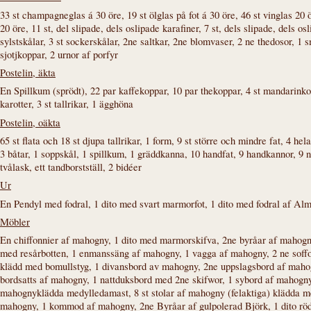
33 st champagneglas á 30 öre, 19 st ölglas på fot á 30 öre, 46 st vinglas 20 ör
20 öre, 11 st, del slipade, dels oslipade karafiner, 7 st, dels slipade, dels osl
sylstskålar, 3 st sockerskålar, 2ne saltkar, 2ne blomvaser, 2 ne thedosor, 1 sm
sjotjkoppar, 2 urnor af porfyr
Postelin, äkta
En Spillkum (sprödt), 22 par kaffekoppar, 10 par thekoppar, 4 st mandarinko
karotter, 3 st tallrikar, 1 ägghöna
Postelin, oäkta
65 st flata och 18 st djupa tallrikar, 1 form, 9 st större och mindre fat, 4 hel
3 båtar, 1 soppskål, 1 spillkum, 1 gräddkanna, 10 handfat, 9 handkannor, 9 na
tvålask, ett tandborstställ, 2 bidéer
Ur
En Pendyl med fodral, 1 dito med svart marmorfot, 1 dito med fodral af Al
Möbler
En chiffonnier af mahogny, 1 dito med marmorskifva, 2ne byråar af mahogn
med resårbotten, 1 enmanssäng af mahogny, 1 vagga af mahogny, 2 ne sof
klädd med bomullstyg, 1 divansbord av mahogny, 2ne uppslagsbord af mahog
bordsatts af mahogny, 1 nattduksbord med 2ne skifwor, 1 sybord af mahogny 
mahognyklädda medylledamast, 8 st stolar af mahogny (felaktiga) klädda m
mahogny, 1 kommod af mahogny, 2ne Byråar af gulpolerad Björk, 1 dito rödl