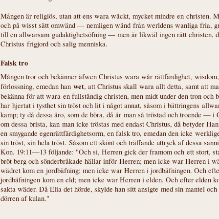
Mången är religiös, utan att ens wara wäckt, mycket mindre en christen. 
och på wisst sätt omwänd — nemligen wänd från werldens wanliga fria, 
till en allwarsam gudaktighetsöfning — men är likwäl ingen rätt christen, d.
Christus frigjord och salig menniska.
Falsk tro
Mången tror och bekänner äfwen Christus wara wår rättfärdighet, wisdom,
wet
förlossning, emedan han
, att Christus skall wara allt detta, samt att 
bekänna för att wara en fullständig christen, men midt under den tron och 
har hjertat i tysthet sin tröst och lit i något annat, såsom i bättringens allwa
kamp; ty då dessa äro, som de böra, då är man så tröstad och troende — i
om dessa brista, kan man icke tröstas med endast Christus, då betyder Han 
en smygande egenrättfärdighetsorm, en falsk tro, emedan den icke werklige
sin tröst, sin hela tröst. Såsom ett skönt och träffande uttryck af dessa sann
Kon. 19:11—13 följande: "Och si, Herren gick der framom och ett stort, s
bröt berg och sönderbråkade hällar inför Herren; men icke war Herren i wä
wädret kom en jordbäfning; men icke war Herren i jordbäfningen. Och efte
jordbäfningen kom en eld; men icke war Herren i elden. Och efter elden kom
sakta wäder. Då Elia det hörde, skylde han sitt ansigte med sin mantel och 
dörren af kulan."