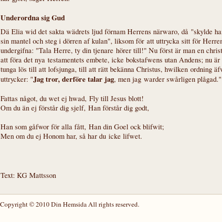
Underordna sig Gud
Dä Elia wid det sakta wädrets ljud förnam Herrens närwaro, då "skylde han
sin mantel och steg i dörren af kulan", liksom för att uttrycka sitt för Herre
undergifna: "Tala Herre, ty din tjenare hörer till!" Nu först är man en chris
att föra det nya testamentets embete, icke bokstafwens utan Andens; nu ä
tunga lös till att lofsjunga, till att rätt bekänna Christus, hwilken ordning 
Jag tror, derföre talar jag
uttrycker: "
, men jag warder swårligen plågad.
Fattas något, du wet ej hwad, Fly till Jesus blott!
Om du än ej förstår dig sjelf, Han förstår dig godt,
Han som gåfwor för alla fått, Han din Goel ock blifwit;
Men om du ej Honom har, så har du icke lifwet.
Text: KG Mattsson
Copyright © 2010 Din Hemsida All rights reserved.