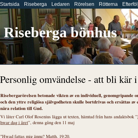
Startsida
Riseberga
Ledaren
Rörelsen
Rötterna
Efterfö
Riseberga bönhus
Personlig omvändelse - att bli kär i
Risebergarörelsen betonade vikten av en individuell, genomgripande 
och den yttre religiösa självgodheten skulle bortdrivas och ersättas a
nära relation till Gud.
Vi låter Carl Olof Rosenius lägga ut texten, hämtad från hans andaktsbok ”
hwar dag i året
”, denna gång den 11 maj
"Hwad fattas mig ännu? Matth. 19:20.