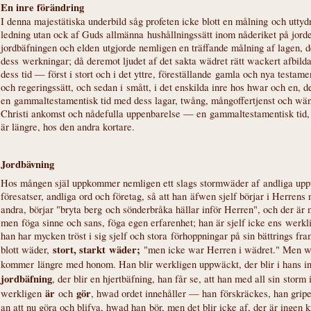
En inre förändring
I denna majestätiska underbild såg profeten icke blott en målning och uttyd
ledning utan ock af Guds allmänna hushållningssätt inom nåderiket på jord
jordbäfningen och elden utgjorde nemligen en träffande målning af lagen, d
dess werkningar; då deremot ljudet af det sakta wädret rätt wackert afbil
dess tid — först i stort och i det yttre, föreställande gamla och nya testamen
och regeringssätt, och sedan i smått, i det enskilda inre hos hwar och en, d
en gammaltestamentisk tid med dess lagar, twång, mångoffertjenst och wän
Christi ankomst och nådefulla uppenbarelse — en gammaltestamentisk tid,
är längre, hos den andra kortare.
Jordbävning
Hos mången själ uppkommer nemligen ett slags stormwäder af andliga upptä
föresatser, andliga ord och företag, så att han äfwen sjelf börjar i Herren
andra, börjar "bryta berg och sönderbråka hällar inför Herren", och der ä
men föga sinne och sans, föga egen erfarenhet; han är sjelf icke ens werkl
han har mycken tröst i sig sjelf och stora förhoppningar på sin bättrings fr
stort, starkt wäder;
blott wäder,
"men icke war Herren i wädret." Men w
kommer längre med honom. Han blir werkligen uppwäckt, der blir i hans i
jordbäfning
, der blir en hjertbäfning, han får se, att han med all sin storm 
är
gör
werkligen
och
, hwad ordet innehåller — han förskräckes, han griper
an att nu göra och blifva, hwad han bör, men det blir icke af, der är ingen kr