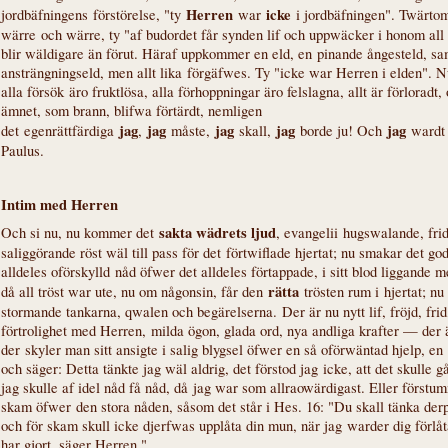
Herren
icke
jordbäfningens förstörelse, "ty
war
i jordbäfningen". Twärtom
wärre och wärre, ty "af budordet får synden lif och uppwäcker i honom all
blir wäldigare än förut. Häraf uppkommer en eld, en pinande ångesteld, sa
ansträngningseld, men allt lika förgäfwes. Ty "icke war Herren i elden". N
alla försök äro fruktlösa, alla förhoppningar äro felslagna, allt är förloradt,
ämnet, som brann, blifwa förtärdt, nemligen
jag
jag
jag
jag
jag
det egenrättfärdiga
,
måste,
skall,
borde ju! Och
wardt 
Paulus.
Intim med Herren
sakta wädrets ljud
Och si nu, nu kommer det
, evangelii hugswalande, fr
saliggörande röst wäl till pass för det förtwiflade hjertat; nu smakar det go
alldeles oförskylld nåd öfwer det alldeles förtappade, i sitt blod liggande 
rätta
då all tröst war ute, nu om någonsin, får den
trösten rum i hjertat; nu 
stormande tankarna, qwalen och begärelserna. Der är nu nytt lif, fröjd, frid
förtrolighet med Herren, milda ögon, glada ord, nya andliga krafter — der 
der skyler man sitt ansigte i salig blygsel öfwer en så oförwäntad hjelp, en
och säger: Detta tänkte jag wäl aldrig, det förstod jag icke, att det skulle 
jag skulle af idel nåd få nåd, då jag war som allraowärdigast. Eller förstu
skam öfwer den stora nåden, såsom det står i Hes. 16: "Du skall tänka d
och för skam skull icke djerfwas upplåta din mun, när jag warder dig förlåta
har gjort, säger Herren."