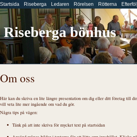
Startsida
Riseberga
Ledaren
Rörelsen
Rötterna
Efterfö
Riseberga bönhus
Om oss
Här kan du skriva en lite längre presentation om dig eller ditt företag till 
vill veta lite mer ingående om vad du gör.
Några tips på vägen:
Tänk på att inte skriva för mycket text på startsidan
Använd många bilder i texterna för att lätta upp innehållet. Klicka på