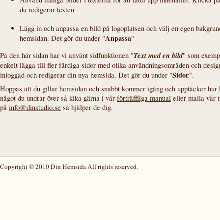
du redigerar texten
Lägg in och anpassa en bild på logoplatsen och välj en egen bakgrunds
Anpassa
hemsidan. Det gör du under "
"
Text med en bild
På den här sidan har vi använt sidfunktionen "
" som exemp
enkelt lägga till fler färdiga sidor med olika användningsområden och desig
Sidor
inloggad och redigerar din nya hemsida. Det gör du under "
".
Hoppas att du gillar hemsidan och snabbt kommer igång och upptäcker hur k
något du undrar över så kika gärna i vår
förträffliga manual
eller maila vår t
på
info@dinstudio.se
så hjälper de dig.
Copyright © 2010 Din Hemsida All rights reserved.